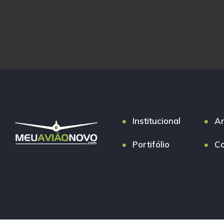
Institucional
An
Portifólio
Co