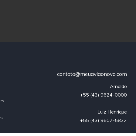
contato@meuaviaonovo.com
Arnaldo

+55 (43) 9624-0000

es
Luiz Henrique

us
+55 (43) 9607-5832
